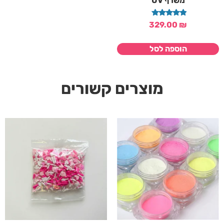
משרף UV
דורג
329.00
₪
5.00
מתוך 5
הוספה לסל
מוצרים קשורים