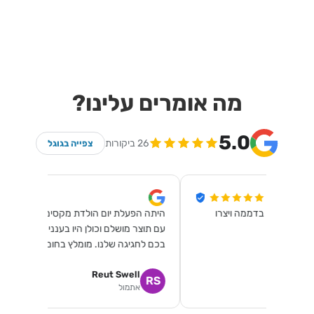
מה אומרים עלינו?
5.0
26 ביקורות
צפייה בגוגל
היתה הפעלת יום הולדת מקסימה. כל ילדה יצאה
חיפשנו הפעל
עם תוצר מושלם וכולן היו בעננים! שמחות שבחרנו
וסקולרי היו
בכם לחגיגה שלנו. מומלץ בחום!
והיחס לילדת
Reut Swell
לאה ר
RS
לר
אתמול
לפני 2 שבועות