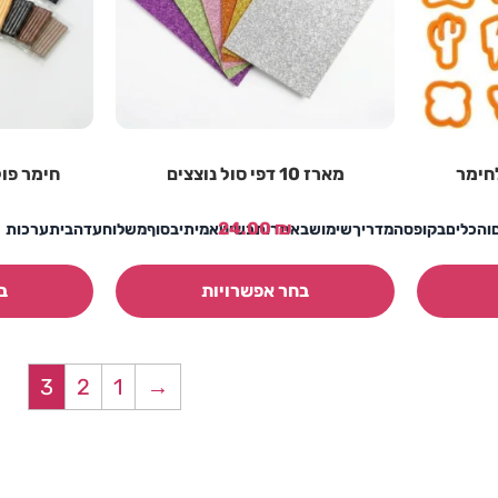
 לחימר
מארז 10 דפי סול נוצצים
חימר פולימר
24.00
₪
יםוהכליםבקופסהמדריךשימושבאתרותכשיטאמיתיבסוףמשלוחעדהביתערכות
בחר אפשרויות
ב
3
2
1
→