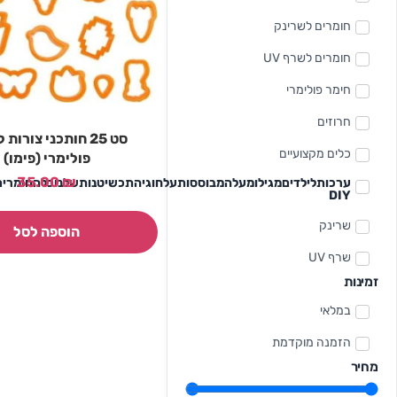
חומרים לשרינק
חומרים לשרף UV
חימר פולימרי
חרוזים
סט 25 חותכני צורות
כלים מקצועיים
פולימרי (פימו)
35.00
₪
ערכותלילדיםמגילומעלהמבוססותעלחוגיהתכשיטנותשלנוכלהחומר
DIY
שרינק
הוספה לסל
שרף UV
זמינות
במלאי
הזמנה מוקדמת
מחיר