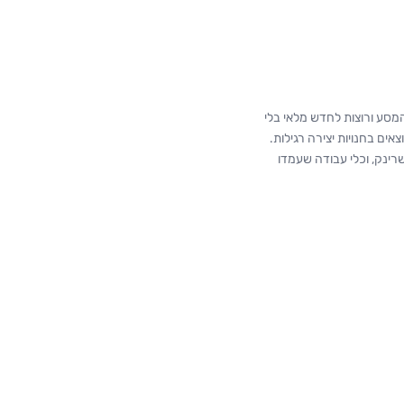
סע ורוצות לחדש מלאי בלי
ם בחנויות יצירה רגילות.
י במגוון גוונים, פלסטיק שרינק, וכלי עבודה שעמדו