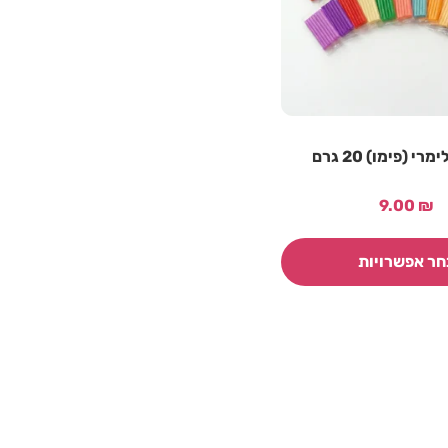
י (פימו) 20 גרם
9.00
₪
חר אפשרויות