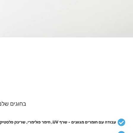
בחוגים שלנו ילדים בגילאי 6-12 י
עבודה עם חומרים מגוונים - שרף UV, חימר פולימרי, שרינק פלסטיק, חרוזים מיוחדים ועוד